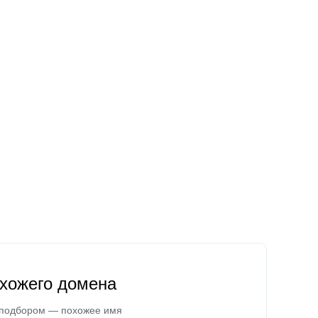
охожего домена
 подбором — похожее имя