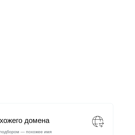
охожего домена
 подбором — похожее имя